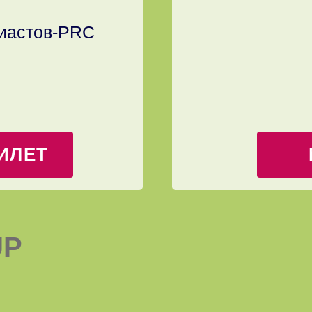
зиастов-PRC
ИЛЕТ
UP