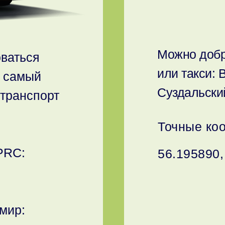
Можно добр
ваться
или такси: 
о самый
Суздальски
транспорт
Точные коо
PRC:
56.195890,
мир: